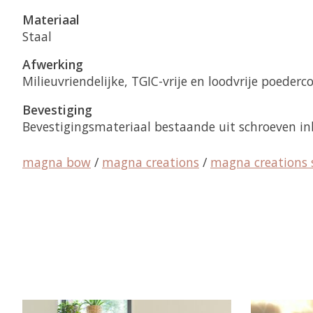
Materiaal
Staal
Afwerking
Milieuvriendelijke,
TGIC-vrije en loodvrije poederc
Bevestiging
Bevestigingsmateriaal bestaande uit schroeven in
magna bow
/
magna creations
/
magna creations 
Items van productcarrousel