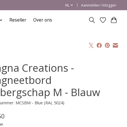
NL
Aanmelden / Inloggen
Reseller
Over ons
gna Creations -
gneetbord
bergschap M - Blauw
lnummer: MCSBM - Blue (RAL 5024)
60
tw