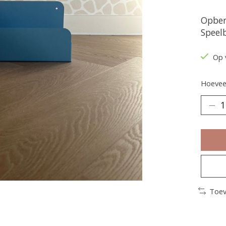
Opber
Speel
Op 
Hoeveel
Toev