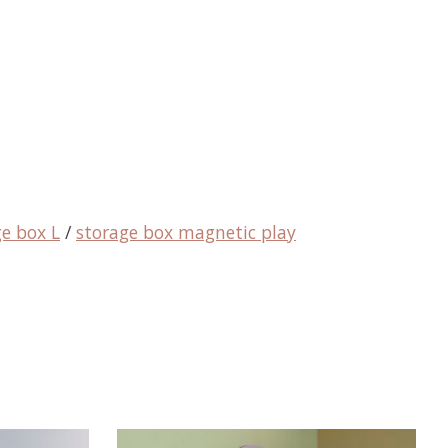
ge box L
/
storage box magnetic play