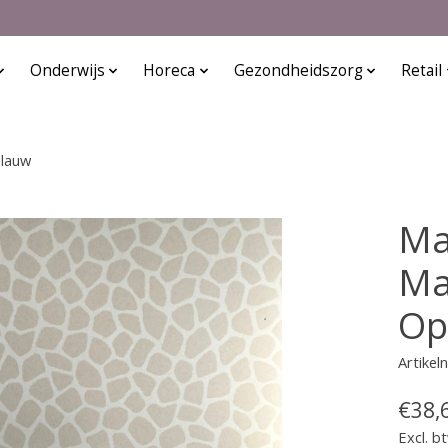
Onderwijs
Horeca
Gezondheidszorg
Retail
Blauw
Ma
Ma
Op
Artike
€38,
Excl. b