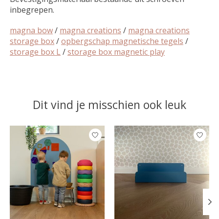
inbegrepen.
magna bow
/
magna creations
/
magna creations
storage box
/
opbergschap magnetische tegels
/
storage box L
/
storage box magnetic play
Dit vind je misschien ook leuk
Items van productcarrousel