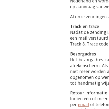
Nederland en worde
op aanvraag vanweg
Al onze zendingen 
Track en
trace
Nadat de zending i
een mail verstuurd 
Track & Trace code
Bezorgadres
Het bezorgadres ka
afrekenscherm. Als 
niet meer worden a
opgenomen op werk
tot handmatig wijz
Retour informatie 
Indien één of meer
per
email
of telefo