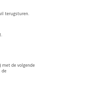
il terugsturen.
t.
L) met de volgende
n de