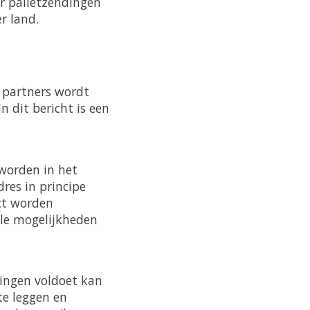
or palletzendingen
er land.
e partners wordt
 dit bericht is een
worden in het
res in principe
ct worden
le mogelijkheden
tingen voldoet kan
te leggen en