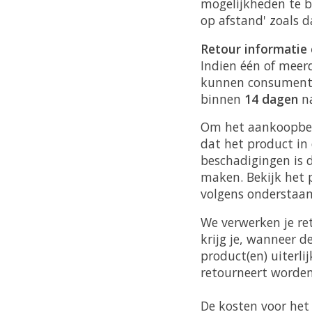
mogelijkheden te be
op afstand' zoals 
Retour informatie
Indien één of meer
kunnen consumenten
binnen
14 dagen
na
Om het aankoopbedr
dat het product in
beschadigingen is 
maken. Bekijk het 
volgens onderstaan
We verwerken je re
krijg je, wanneer 
product(en) uiterli
retourneert worden
De kosten voor het