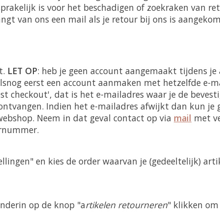
sprakelijk is voor het beschadigen of zoekraken van re
ngt van ons een mail als je retour bij ons is aangeko
t.
LET OP
: heb je geen account aangemaakt tijdens je
lsnog eerst een account aanmaken met hetzelfde e-mai
est checkout', dat is het e-mailadres waar je de bevesti
 ontvangen. Indien het e-mailadres afwijkt dan kun je
ebshop. Neem in dat geval contact op via
mail
met ve
ernummer.
llingen" en kies de order waarvan je (gedeeltelijk) arti
onderin op de knop "a
rtikelen retourneren
" klikken om