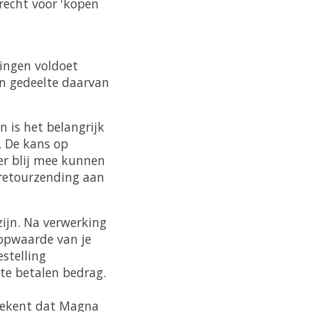
srecht voor 'kopen
tingen voldoet
en gedeelte daarvan
 is het belangrijk
. De kans op
er blij mee kunnen
 retourzending aan
ijn. Na verwerking
oopwaarde van je
estelling
 te betalen bedrag.
etekent dat Magna