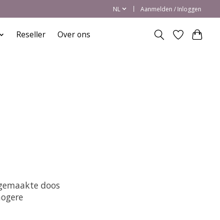
NL
Aanmelden / Inloggen
Reseller
Over ons
 gemaakte doos
hogere