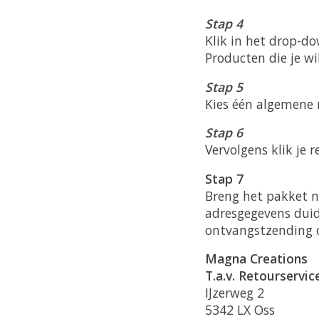
Stap 4
Klik in het drop-do
Producten die je wi
Stap 5
Kies één algemene 
Stap 6
Vervolgens klik je 
Stap 7
Breng het pakket n
adresgegevens duide
ontvangstzending 
Magna Creations
T.a.v. Retourservic
IJzerweg 2
5342 LX Oss