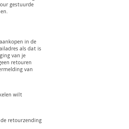
tour gestuurde
men.
 aankopen in de
ladres als dat is
ging van je
 geen retouren
rmelding van
kelen wilt
 de retourzending