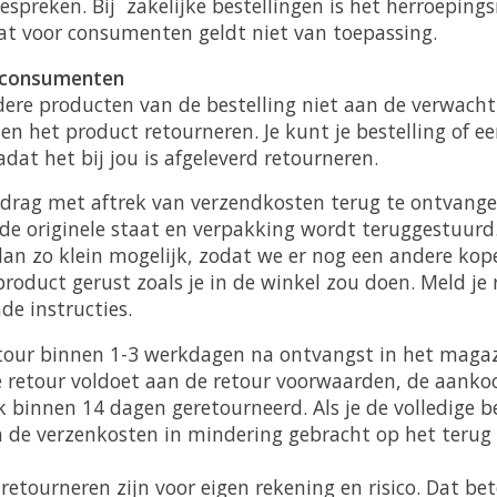
spreken. Bij zakelijke bestellingen is het herroeping
dat voor consumenten geldt niet van toepassing.
 consumenten
dere producten van de bestelling niet aan de verwach
 het product retourneren. Je kunt je bestelling of e
dat het bij jou is afgeleverd retourneren.
ag met aftrek van verzendkosten terug te ontvangen
 de originele staat en verpakking wordt teruggestuurd
dan zo klein mogelijk, zodat we er nog een andere kop
product gerust zoals je in de winkel zou doen. Meld je
de instructies.
tour binnen 1-3 werkdagen na ontvangst in het magaz
de retour voldoet aan de retour voorwaarden, de aank
jk binnen 14 dagen geretourneerd. Als je de volledige b
 de verzenkosten in mindering gebracht op het terug
 retourneren zijn voor eigen rekening en risico. Dat b