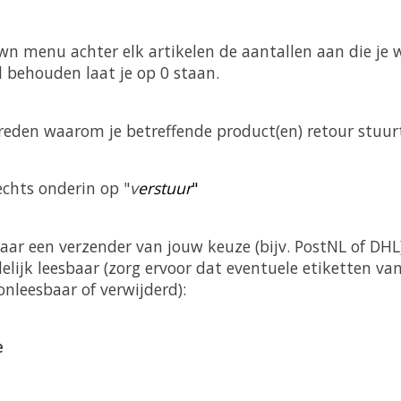
wn menu achter elk artikelen de aantallen aan die je w
l behouden laat je op 0 staan.
reden waarom je betreffende product(en) retour stuur
rechts onderin op "
v
erstuur
"
aar een verzender van jouw keuze (bijv. PostNL of DH
lijk leesbaar (zorg ervoor dat eventuele etiketten va
onleesbaar of verwijderd):
e